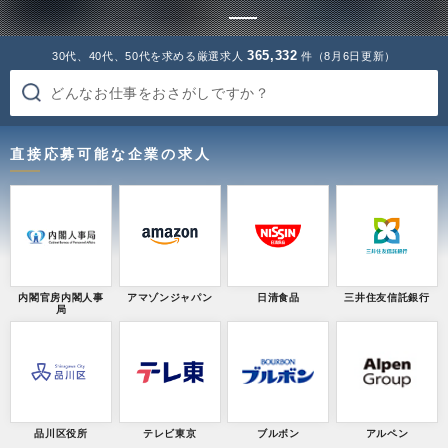
365,332
30代、40代、50代を求める厳選求人
件（8月6日更新）
どんなお仕事をおさがしですか？
直接応募可能な企業の求人
内閣官房内閣人事
アマゾンジャパン
日清食品
三井住友信託銀行
局
品川区役所
テレビ東京
ブルボン
アルペン