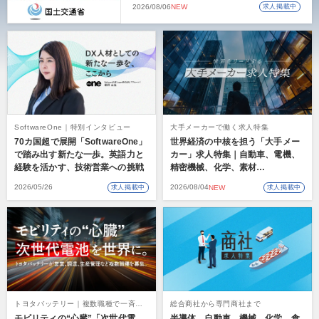
2026/08/06
NEW
求人掲載中
SoftwareOne｜特別インタビュー
大手メーカーで働く求人特集
70カ国超で展開「SoftwareOne」
世界経済の中核を担う「大手メー
で踏み出す新たな一歩。英語力と
カー」求人特集｜自動車、電機、
経験を活かす、技術営業への挑戦
精密機械、化学、素材…
2026/05/26
2026/08/04
求人掲載中
NEW
求人掲載中
トヨタバッテリー｜複数職種で一斉募
総合商社から専門商社まで
集
モビリティの“心臓”「次世代電
半導体、自動車、機械、化学、食