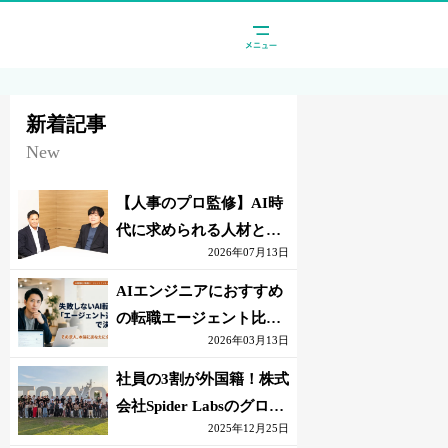
新着記事
New
【人事のプロ監修】AI時
代に求められる人材と
2026年07月13日
は？「代替されない人」
の条件
AIエンジニアにおすすめ
の転職エージェント比較
2026年03月13日
｜失敗しない選び方【採
点表つき】
社員の3割が外国籍！株式
会社Spider Labsのグロー
2025年12月25日
バル環境とは