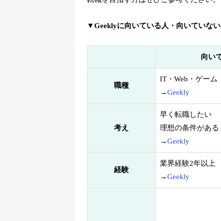
▼Geeklyに向いている人・向いていな
向い
IT・Web・ゲーム
職種
→
Geekly
早く転職したい
考え
理想の条件がある
→
Geekly
業界経験2年以上
経験
→
Geekly