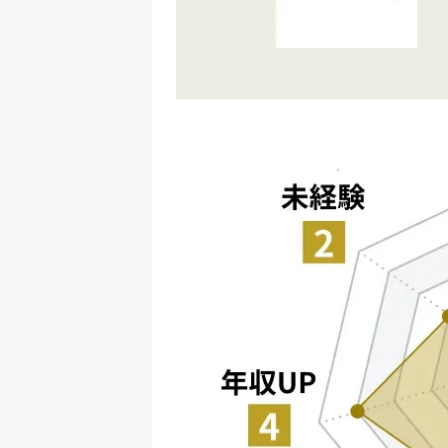
doda、レバテックキャリア、doda X、Ge
2026年3月10日
昨今のAI人材需要急増の状況を考慮し、A
2026年3月9日
doda、レバテックキャリア、doda X、Ge
2026年3月5日
3月5日時点の公開求人数を更新しました