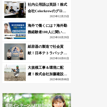
社内公用語は英語！株式
会社Colorkrewのグロー
2025年12月25日
バルかつ若手が輝く環境
海外で働くには？海外勤
務経験者100人に聞いた
2025年10月29日
おすすめ職種｜英語話せ
ないOK求人はある？
紙容器の製造で社会貢
献！日本テトラパック株
2025年10月01日
式会社のグローバルな環
境
大規模工事＆環境に配
慮！株式会社加藤建設の
2025年08月08日
若手が語る現場監督の働
きがい