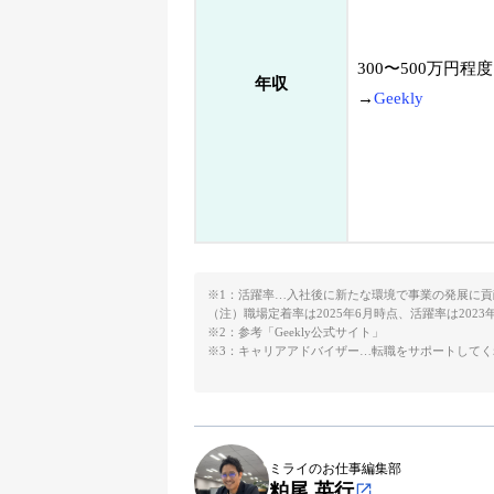
300〜500万円程度
年収
→
Geekly
※1：活躍率…入社後に新たな環境で事業の発展に貢
（注）職場定着率は2025年6月時点、活躍率は2023
※2：参考「
Geekly公式サイト
」
※3：キャリアアドバイザー…転職をサポートして
ミライのお仕事編集部
粕尾 英行