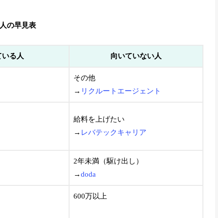
い人の早見表
ている人
向いていない人
その他
→
リクルートエージェント
給料を上げたい
→
レバテックキャリア
2年未満（駆け出し）
→
doda
600万以上