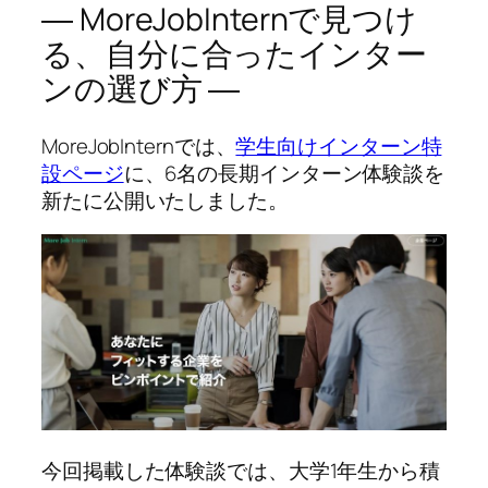
― MoreJobInternで見つけ
る、自分に合ったインター
ンの選び方 ―
MoreJobInternでは、
学生向けインターン特
設ページ
に、6名の長期インターン体験談を
新たに公開いたしました。
今回掲載した体験談では、大学1年生から積