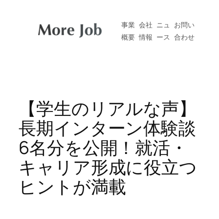
内
容
事業
会社
ニュ
お問い
を
概要
情報
ース
合わせ
ス
キ
ッ
プ
【学生のリアルな声】
長期インターン体験談
6名分を公開！就活・
キャリア形成に役立つ
ヒントが満載