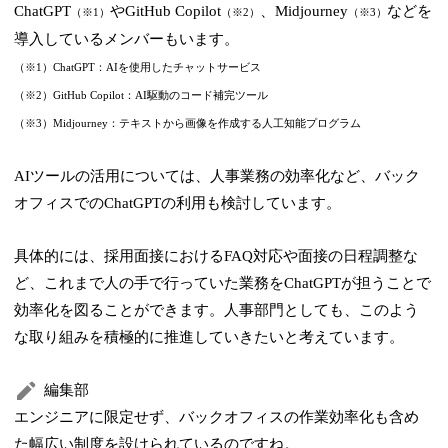
ChatGPT
やGitHub Copilot
、Midjourney
などを
（※1）
（※2）
（※3）
導入しているメンバーもいます。
（※1）ChatGPT：AIを使用したチャットサービス
（※2）GitHub Copilot：AI駆動のコード補完ツール
（※3）Midjourney：テキストから画像を作成する人工知能プログラム
AIツールの活用については、人事業務の効率化など、バック
オフィスでのChatGPTの利用も検討しています。
具体的には、採用面接におけるFAQ対応や面接の日程調整な
ど、これまで人の手で行っていた業務をChatGPTが担うことで
効率化を図ることができます。人事部門としても、このよう
な取り組みを積極的に推進していきたいと考えています。
編集部
エンジニアに限定せず、バックオフィスの作業効率化も含め
た幅広い制度を設けられているのですね。