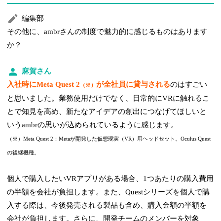
編集部
その他に、ambrさんの制度で魅力的に感じるものはあります
か？
麻賀さん
入社時にMeta Quest 2
が全社員に貸与される
のはすごい
（※）
と思いました。業務使用だけでなく、日常的にVRに触れるこ
とで知見を高め、新たなアイデアの創出につなげてほしいと
いうambrの思いが込められているように感じます。
（※）Meta Quest 2：Metaが開発した仮想現実（VR）用ヘッドセット。Oculus Quest
の後継機種。
個人で購入したいVRアプリがある場合、1つあたりの購入費用
の半額を会社が負担します。また、Questシリーズを個人で購
入する際は、今後発売される製品も含め、購入金額の半額を
会社が負担します。さらに、開発チームのメンバーを対象