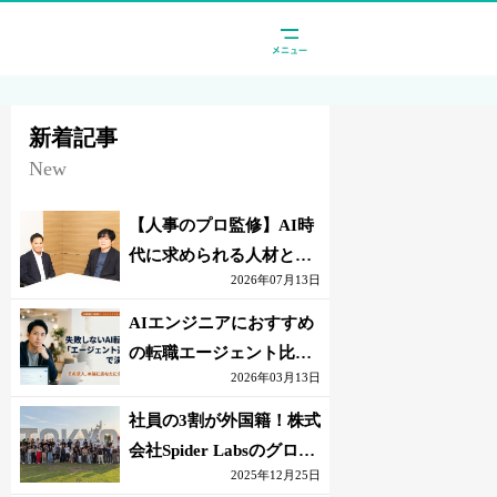
新着記事
New
【人事のプロ監修】AI時
代に求められる人材と
2026年07月13日
は？「代替されない人」
の条件
AIエンジニアにおすすめ
の転職エージェント比較
2026年03月13日
｜失敗しない選び方【採
点表つき】
社員の3割が外国籍！株式
会社Spider Labsのグロー
2025年12月25日
バル環境とは