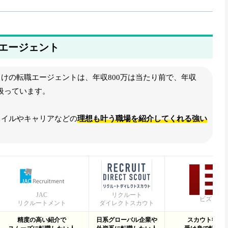
ました
エージェント
トワークへのリンクを追加しました
けの転職エージェントは、年収800万は当たり前で、年収
のリンクを追加しました
に扱っています。
のおすすめ外資系転職エージェントへのリンクを追加しました
タイルやキャリアなどの
理想も叶う職場を紹介してくれる強い
キャリア、doda X、ランスタッドの3月25日時点の公開求人数を更新しま
キャリア、doda X、ランスタッドの3月23日時点の公開求人数を更新しま
JAC
リクルート
ビズリー
リクルートメント
ダイレクトスカウト
精度の高い紹介で
日系グローバル企業や
スカウト待ち