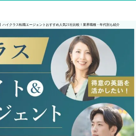
】ハイクラス転職エージェントおすすめ人気21社比較！業界職種・年代別も紹介