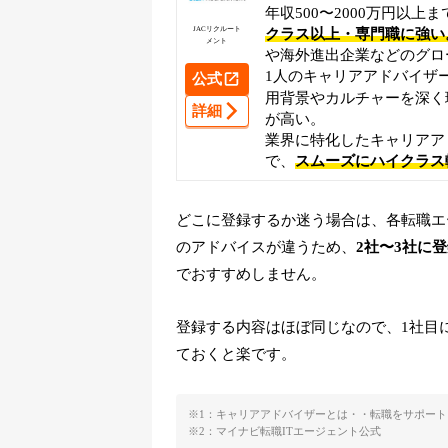
年収500〜2000万円以
JACリクルート
クラス以上・専門職に強い
メント
や海外進出企業などのグロ
1人のキャリアアドバイザ
公式
用背景やカルチャーを深く
詳細
が高い。
業界に特化したキャリアア
で、
スムーズにハイクラス
どこに登録するか迷う場合は、各転職エ
のアドバイスが違うため、
2社〜3社に
でおすすめしません。
登録する内容はほぼ同じなので、1社目
ておくと楽です。
※1：キャリアアドバイザーとは・・転職をサポー
※2：
マイナビ転職ITエージェント公式