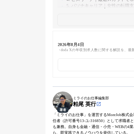
5. パソナキャリア｜女性の転職
2026年8月4日
doda Xの年収別求人数に関する解説を、
2026年7月23日
doda、JACリクルートメント、レバテック
した
2026年7月14日
士業（弁護士・会計士・税理士）特化のハイク
ミライのお仕事編集部
粕尾 英行
著者
2026年7月6日
「ミライのお仕事」を運営するMoreJob株
元リクルート人事責任者であり、現在は株
任者（許可番号13-ユ-316850）として求
加しました
も兼務。自身も金融・通信・小売・WEBの4
ら、即実践できるノウハウを発信している。