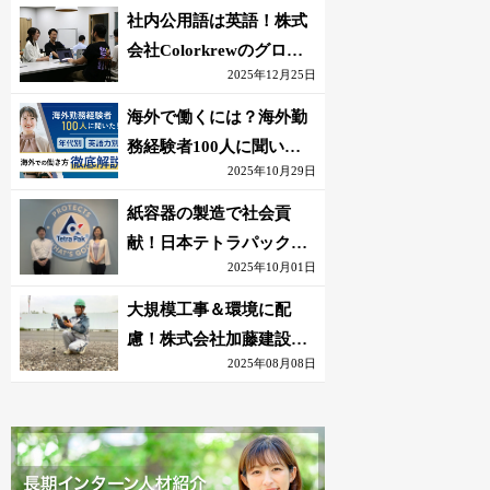
社内公用語は英語！株式
会社Colorkrewのグロー
2025年12月25日
バルかつ若手が輝く環境
海外で働くには？海外勤
務経験者100人に聞いた
2025年10月29日
おすすめ職種｜英語話せ
ないOK求人はある？
紙容器の製造で社会貢
献！日本テトラパック株
2025年10月01日
式会社のグローバルな環
境
大規模工事＆環境に配
慮！株式会社加藤建設の
2025年08月08日
若手が語る現場監督の働
きがい