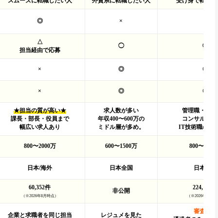
スムーズに転職したい人
外資系に転職したい人
受け身で転職し
◎
×
×
△
◯
◯
担当経由で応募
×
◎
◎
×
◎
◎
★担当の質が高い★
求人数が多い
管理職・Cx
課長・部長・役員まで
年収400〜600万の
コンサル求人
幅広い求人あり
ミドル層が多め。
IT技術職の求
800〜2000万
600〜1500万
800〜1500
日本/海外
日本全国
日本全国
60,352件
224,167件
非公開
（※2026年8月時点）
（※2026年8月時
審査あり
企業と求職者を同じ担当
レジュメを見た