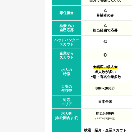
自分でも探したい人
△
専任担当
希望者のみ
△
検索での
自己応募
担当経由で応募
ヘッドハンター
◎
スカウト
企業から
◎
スカウト
★幅広い求人★
求人の
求人数が多い
特徴
上場・有名企業多数
目安の
800〜2000万
年収帯
対応
日本全国
エリア
約116,400件
求人数
(非公開含まず)
（※2026年8月時点）
検索・紹介・企業スカウト