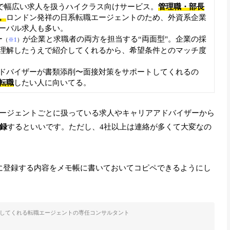
上まで幅広い求人を扱うハイクラス向けサービス。
管理職・部長
。
ロンドン発祥の日系転職エージェントのため、外資系企業
ーバル求人も多い。
ー
が企業と求職者の両方を担当する“両面型"。企業の採
（
※1
）
理解したうえで紹介してくれるから、希望条件とのマッチ度
ドバイザーが書類添削〜面接対策をサポートしてくれるの
転職
したい人に向いてる。
ージェントごとに扱っている求人やキャリアアドバイザーから
登録
するといいです。ただし、4社以上は連絡が多くて大変なの
に登録する内容をメモ帳に書いておいてコピペできるようにし
トしてくれる転職エージェントの専任コンサルタント