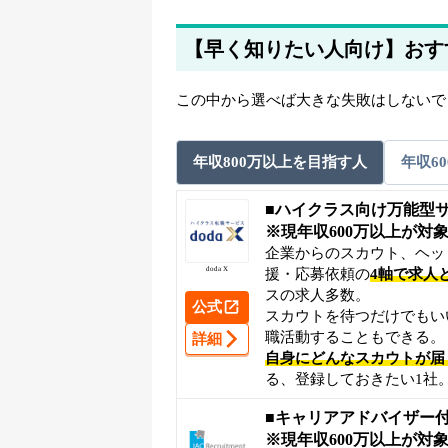
【早く知りたい人向け】おす
この中から選べば大きな失敗はしないで
年収800万以上を目指す人
年収6
■ハイクラス向け万能型
※現年収600万以上が対
企業からのスカウト、ヘッ
doda X
援・応募依頼の
4軸で求人
スの求人多数。
公式
スカウトを待つだけでもい
職活動することもできる。
詳細
自身にどんなスカウトが届
る、登録しておきたい1社
■キャリアアドバイザー
※現年収600万以上が対