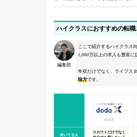
2026年5月25日
最新の情報をもとにFAQのデータを更新し
2026年4月14日
ハイクラスにおすすめの転職
ユーザビリティを考慮して、エリートネッ
2026年4月14日
ここで紹介するハイクラス向
ユーザビリティを考慮して、MS-Japanへ
1,000万以上の求人も豊富
2026年4月14日
編集部
ユーザビリティを考慮して、業界・職種別
年収だけでなく、ライフス
味方
です。
2026年3月25日
doda、JACリクルートメント、レバテック
した
2026年3月23日
doda、JACリクルートメント、レバテック
dodaX
した
スカウトだけでなく
向いてる人