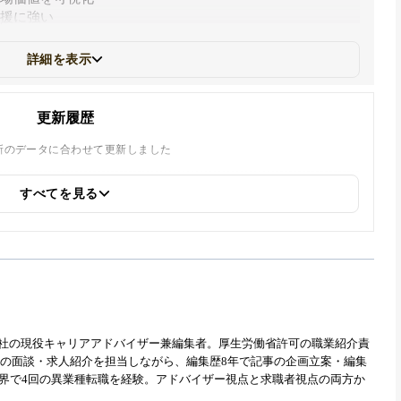
支援に強い
詳細を表示
更新履歴
最新のデータに合わせて更新しました
すべてを見る
キャリア、doda X、ランスタッドの7月23日時点の公開求人数を更新しま
ラス向け転職エージェントの紹介パートにMS-Japanを追加しました
式会社の現役キャリアアドバイザー兼編集者。厚生労働省許可の職業紹介責
式会社人材研究所代表として活躍される曽和氏が監修し、コメントを追
職者との面談・求人紹介を担当しながら、編集歴8年で記事の企画立案・編集
業界で4回の異業種転職を経験。アドバイザー視点と求職者視点の両方か