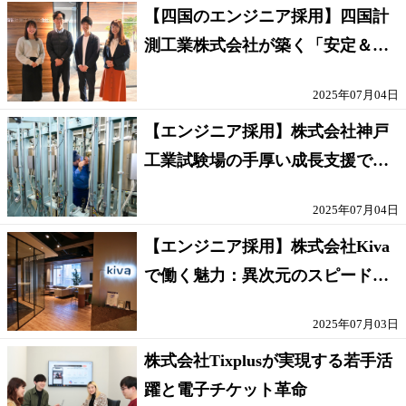
【四国のエンジニア採用】四国計
測工業株式会社が築く「安定＆挑
戦」のキャリアに迫る
2025年07月04日
【エンジニア採用】株式会社神戸
工業試験場の手厚い成長支援で材
料試験のプロに！
2025年07月04日
【エンジニア採用】株式会社Kiva
で働く魅力：異次元のスピード感
とチームの信頼感
2025年07月03日
株式会社Tixplusが実現する若手活
躍と電子チケット革命