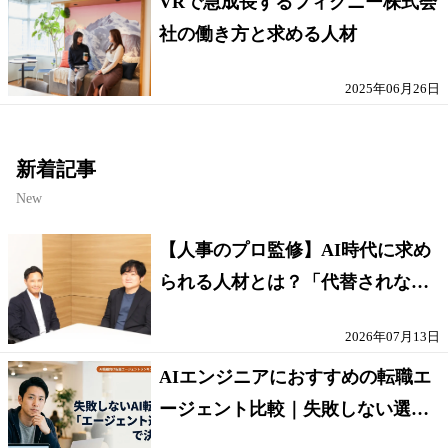
VRで急成長するフィグニー株式会
社の働き方と求める人材
2025年06月26日
新着記事
New
【人事のプロ監修】AI時代に求め
られる人材とは？「代替されない
人」の条件
2026年07月13日
AIエンジニアにおすすめの転職エ
ージェント比較｜失敗しない選び
方【採点表つき】