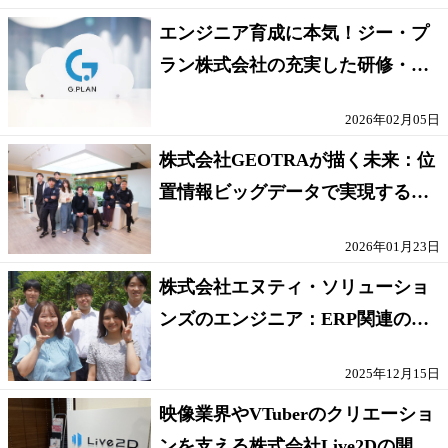
エンジニア育成に本気！ジー・プ
ラン株式会社の充実した研修・支
援制度
2026年02月05日
株式会社GEOTRAが描く未来：位
置情報ビッグデータで実現するス
マートシティと働き方改革
2026年01月23日
株式会社エヌティ・ソリューショ
ンズのエンジニア：ERP関連の業
務で成長！
2025年12月15日
映像業界やVTuberのクリエーショ
ンを支える株式会社Live2Dの開発