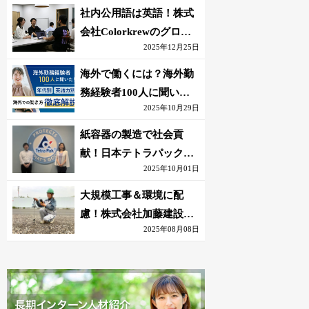
社内公用語は英語！株式
会社Colorkrewのグロー
2025年12月25日
バルかつ若手が輝く環境
海外で働くには？海外勤
務経験者100人に聞いた
2025年10月29日
おすすめ職種｜英語話せ
ないOK求人はある？
紙容器の製造で社会貢
献！日本テトラパック株
2025年10月01日
式会社のグローバルな環
境
大規模工事＆環境に配
慮！株式会社加藤建設の
2025年08月08日
若手が語る現場監督の働
きがい