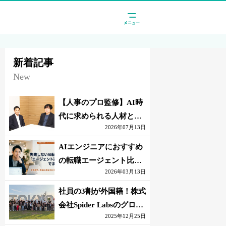
新着記事
New
【人事のプロ監修】AI時
代に求められる人材と
2026年07月13日
は？「代替されない人」
の条件
AIエンジニアにおすすめ
の転職エージェント比較
2026年03月13日
｜失敗しない選び方【採
点表つき】
社員の3割が外国籍！株式
会社Spider Labsのグロー
2025年12月25日
バル環境とは