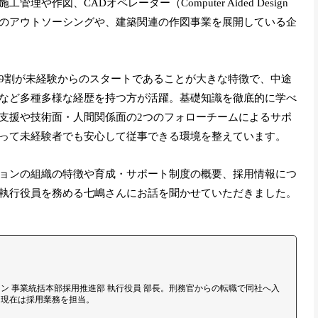
や作図、CADオペレーター（Computer Aided Design
のアウトソーシングや、建築関連の作図事業を展開している企
9割が未経験からのスタートであることが大きな特徴で、中途
など多種多様な経歴を持つ方が活躍。基礎知識を徹底的に学べ
支援や技術面・人間関係面の2つのフォローチームによるサポ
って未経験者でも安心して従事できる環境を整えています。
ョンの組織の特徴や育成・サポート制度の概要、採用情報につ
執行役員を務める七嶋さんにお話を聞かせていただきました。
ン 事業統括本部採用推進部 執行役員 部長。刑務官からの転職で同社へ入
。現在は採用業務を担当。