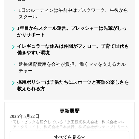
1日のルーティンは午前中はデスクワーク、午後から
スクール
1年目からスクール運営。プレッシャーは先輩がしっ
かりサポート
イレギュラーな休みは仲間がフォロー。子育て世代も
働きやすい環境
延長保育費用を会社が負担。働くママを支えるカル
チャー
採用ポリシーは子供たちにスポーツと英語の楽しさを
教えられる方
更新履歴
2025年5月22日
同じトピックを紹介している「京王観光株式会社、株式会社マレ
ア・クリエイト、株式会社日本旅行、株式会社ポジティブドリーム
パーソンズ、NPO法人野外遊び喜び総合研究所 、Scrum Ventures」
への内部リンクを追加しました
すべてを見る