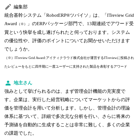
編集部
統合基幹システム「RobotERP®ツバイソ」は、「ITreview Grid
Award
」のERPパッケージ部門で、13期連続でアワード受
（※）
賞という快挙を成し遂げられたと伺っております。システム
の優位性や、評価のポイントについてお聞かせいただけます
でしょうか。
（※）ITreview Grid Award:アイティクラウド株式会社が運営するITreviewに投稿され
たレビューをもとに四半期に一度ユーザーに支持された製品を表彰するアワード
地主さん
強みとして挙げられるのは、まず管理会計機能の充実度で
す。企業は、実行した経営戦略についてマーケットからの評
価を管理会計を用いて分析します。しかし、管理会計の理論
体系に基づいて、詳細で多次元な分析を行い、さらに将来の
予測値を自動的に生成することは非常に難しく、多くの企業
の課題でした。