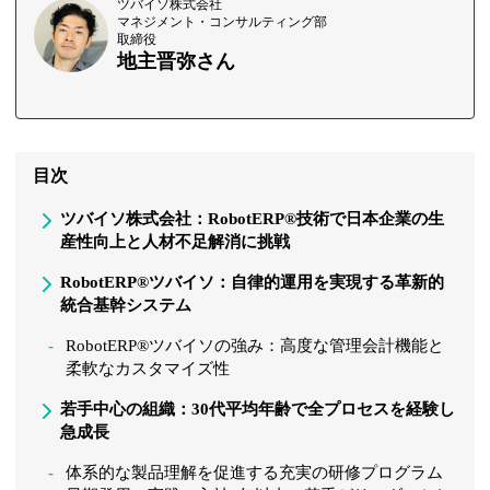
ツバイソ株式会社
マネジメント・コンサルティング部
取締役
地主晋弥さん
目次
ツバイソ株式会社：RobotERP®技術で日本企業の生
産性向上と人材不足解消に挑戦
RobotERP®ツバイソ：自律的運用を実現する革新的
統合基幹システム
RobotERP®ツバイソの強み：高度な管理会計機能と
柔軟なカスタマイズ性
若手中心の組織：30代平均年齢で全プロセスを経験し
急成長
体系的な製品理解を促進する充実の研修プログラム