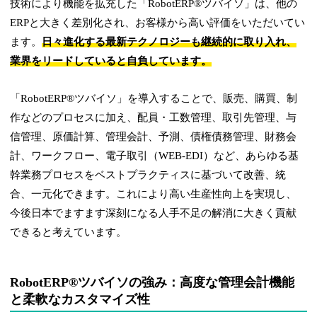
技術により機能を拡充した「RobotERP®ツバイソ」は、他の
ERPと大きく差別化され、お客様から高い評価をいただいてい
ます。
日々進化する最新テクノロジーも継続的に取り入れ、
業界をリードしていると自負しています。
「RobotERP®ツバイソ」を導入することで、販売、購買、制
作などのプロセスに加え、配員・工数管理、取引先管理、与
信管理、原価計算、管理会計、予測、債権債務管理、財務会
計、ワークフロー、電子取引（WEB-EDI）など、あらゆる基
幹業務プロセスをベストプラクティスに基づいて改善、統
合、一元化できます。これにより高い生産性向上を実現し、
今後日本でますます深刻になる人手不足の解消に大きく貢献
できると考えています。
RobotERP®ツバイソの強み：高度な管理会計機能
と柔軟なカスタマイズ性