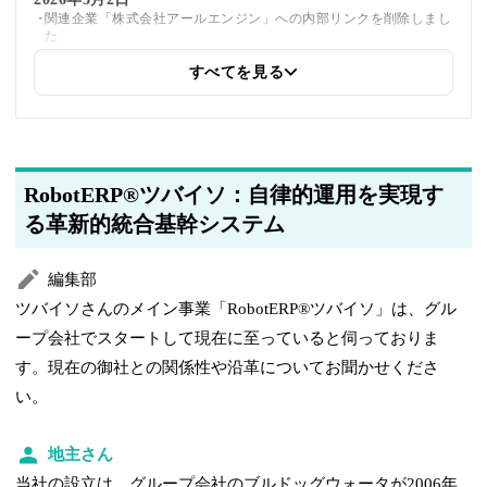
関連企業「株式会社アールエンジン」への内部リンクを削除しまし
た
すべてを見る
2025年6月5日
同じトピックを紹介している「独立行政法人情報処理推進機構、
LINEヤフー株式会社、株式会社アールエンジン、株式会社ココナ
ラ、ピクスタ株式会社」への内部リンクを追加しました
RobotERP®ツバイソ：自律的運用を実現す
2025年5月21日
著者情報の変更を行いました
る革新的統合基幹システム
編集部
ツバイソさんのメイン事業「RobotERP®ツバイソ」は、グル
ープ会社でスタートして現在に至っていると伺っておりま
す。現在の御社との関係性や沿革についてお聞かせくださ
い。
地主さん
当社の設立は、グループ会社のブルドッグウォータが2006年