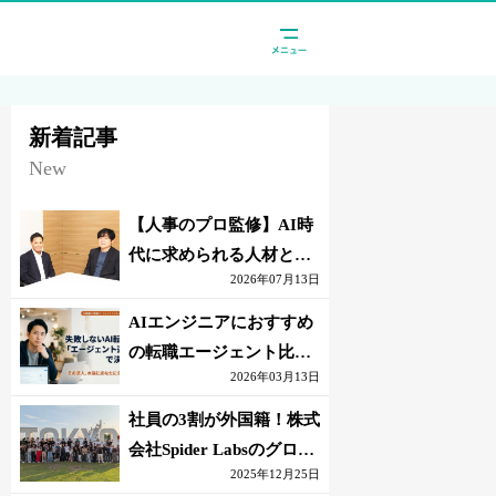
新着記事
New
【人事のプロ監修】AI時
代に求められる人材と
2026年07月13日
は？「代替されない人」
の条件
AIエンジニアにおすすめ
の転職エージェント比較
2026年03月13日
｜失敗しない選び方【採
点表つき】
社員の3割が外国籍！株式
会社Spider Labsのグロー
2025年12月25日
バル環境とは