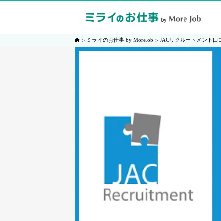
ミライのお仕事 by MoreJob
JACリクルートメント口