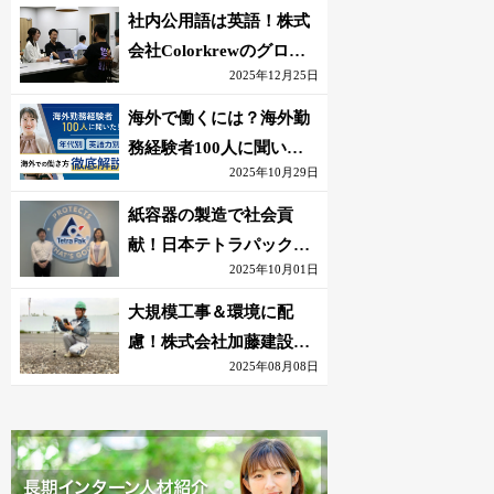
社内公用語は英語！株式
会社Colorkrewのグロー
2025年12月25日
バルかつ若手が輝く環境
海外で働くには？海外勤
務経験者100人に聞いた
2025年10月29日
おすすめ職種｜英語話せ
ないOK求人はある？
紙容器の製造で社会貢
献！日本テトラパック株
2025年10月01日
式会社のグローバルな環
境
大規模工事＆環境に配
慮！株式会社加藤建設の
2025年08月08日
若手が語る現場監督の働
きがい