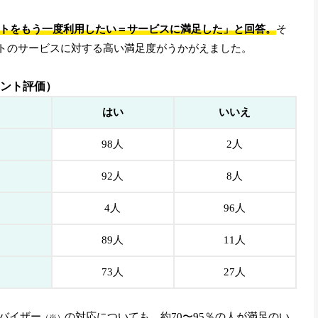
メントをもう一度利用したい＝サービスに満足した」と回答。
そ
ントのサービスに対する高い満足度がうかがえました。
メント評価）
はい
いいえ
98人
2人
92人
8人
4人
96人
89人
11人
73人
27人
バイザー
の対応についても、約70〜95％の人が満足のい
（※）