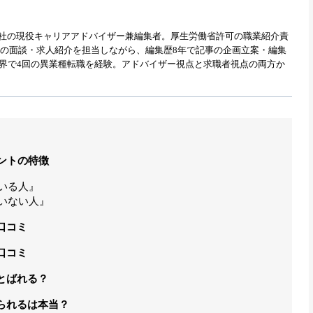
式会社の現役キャリアアドバイザー兼編集者。厚生労働省許可の職業紹介責
職者との面談・求人紹介を担当しながら、編集歴8年で記事の企画立案・編集
業界で4回の異業種転職を経験。アドバイザー視点と求職者視点の両方か
メントの特徴
いる人』
いない人』
口コミ
口コミ
とばれる？
られるは本当？