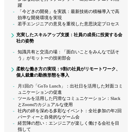
躍
「今どきの開発」を実践：最新技術の積極導入で高
効率な開発環境を実現
若手エンジニアの意見を重視した意思決定プロセス
充実したスキルアップ支援：社員の成長に投資する会
社の姿勢
知識共有と交流の場：「面白いことをみんなで話そ
う」がモットーの技術部会
柔軟な働き方の実現：9割の社員がリモートワーク、
個人裁量の勤務形態を導入
月1回の「GoTo Lunch」：出社日を活用した対面コミ
ュニケーションの促進
ツールを活用した円滑なコミュニケーション：Slack
とZoomのカジュアルな使用
社内の絆を深める多彩なイベント：全社参加の年2回
パーティーと自発的なゲーム会
経営陣の想い：エンジニアが楽しく働ける会社を目
指して