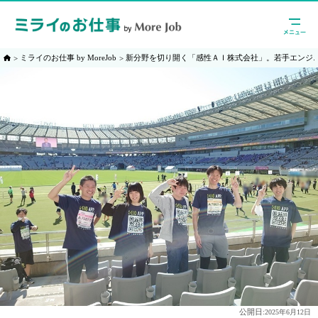
ミライのお仕事 by MoreJob
新分野を切り開く「感性ＡＩ株式会社」。若手エンジ
公開日:
2025年6月12日