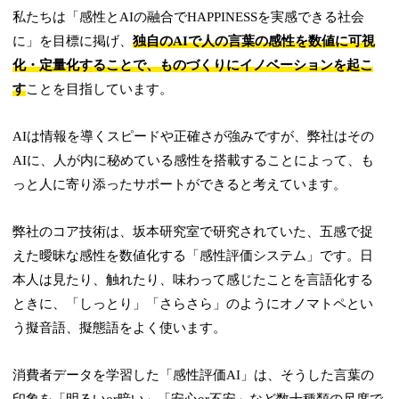
私たちは「感性とAIの融合でHAPPINESSを実感できる社会
に」を目標に掲げ、
独自のAIで人の言葉の感性を数値に可視
化・定量化することで、ものづくりにイノベーションを起こ
す
ことを目指しています。
AIは情報を導くスピードや正確さが強みですが、弊社はその
AIに、人が内に秘めている感性を搭載することによって、も
っと人に寄り添ったサポートができると考えています。
弊社のコア技術は、坂本研究室で研究されていた、五感で捉
えた曖昧な感性を数値化する「感性評価システム」です。日
本人は見たり、触れたり、味わって感じたことを言語化する
ときに、「しっとり」「さらさら」のようにオノマトペとい
う擬音語、擬態語をよく使います。
消費者データを学習した「感性評価AI」は、そうした言葉の
印象を「明るいor暗い」「安心or不安」など数十種類の尺度で