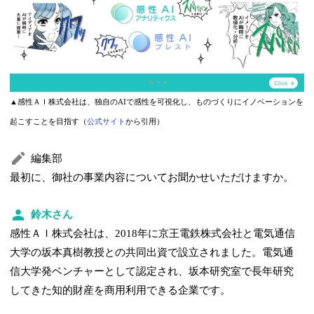
▲感性ＡＩ株式会社は、独自のAIで感性を可視化し、ものづくりにイノベーションを
起こすことを目指す（
公式サイト
から引用）
編集部
最初に、御社の事業内容についてお聞かせいただけますか。
鈴木さん
感性ＡＩ株式会社は、2018年に京王電鉄株式会社と電気通信
大学の坂本真樹教授との共同出資で設立されました。電気通
信大学発ベンチャーとして認定され、坂本研究室で長年研究
してきた知的財産を商用利用できる企業です。