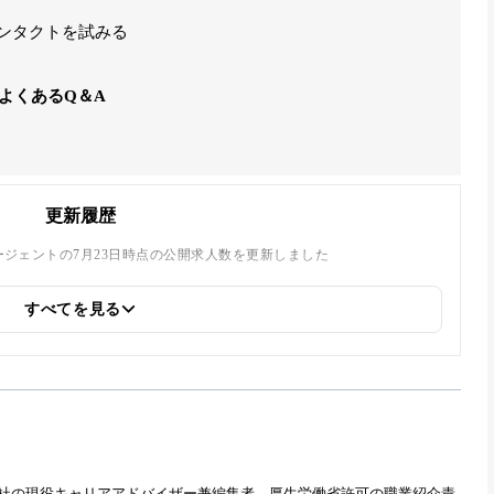
コンタクトを試みる
よくあるQ＆A
更新履歴
エージェントの7月23日時点の公開求人数を更新しました
すべてを見る
ました
れに変更しました
エージェントの3月25日時点の公開求人数を更新しました
式会社の現役キャリアアドバイザー兼編集者。厚生労働省許可の職業紹介責