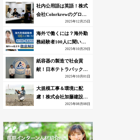
社内公用語は英語！株式
会社Colorkrewのグロー
2025年12月25日
バルかつ若手が輝く環境
海外で働くには？海外勤
務経験者100人に聞いた
2025年10月29日
おすすめ職種｜英語話せ
ないOK求人はある？
紙容器の製造で社会貢
献！日本テトラパック株
2025年10月01日
式会社のグローバルな環
境
大規模工事＆環境に配
慮！株式会社加藤建設の
2025年08月08日
若手が語る現場監督の働
きがい