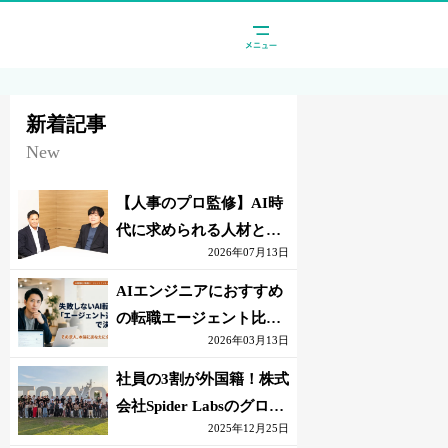
新着記事
New
【人事のプロ監修】AI時
代に求められる人材と
2026年07月13日
は？「代替されない人」
の条件
AIエンジニアにおすすめ
の転職エージェント比較
2026年03月13日
｜失敗しない選び方【採
点表つき】
社員の3割が外国籍！株式
会社Spider Labsのグロー
2025年12月25日
バル環境とは