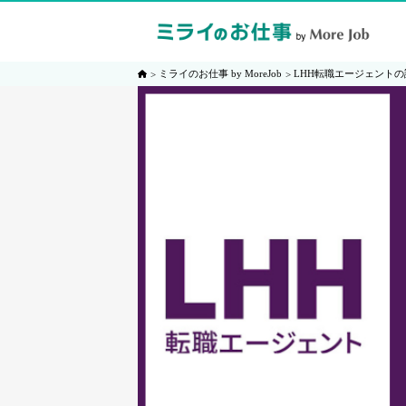
ミライのお仕事 by MoreJob
LHH転職エージェント