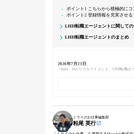
ポイント1 こちらから積極的に
ポイント2 登録情報を充実させる
LHH転職エージェントに関しての
LHH転職エージェントのまとめ
2026年7月23日
doda、JACリクルートメント、LHH転職
2026年5月22日
最新の情報をもとにFAQのデータを更新し
2026年3月27日
コンテンツを整理し、より分かりやすい流
ミライのお仕事編集部
粕尾 英行
2026年3月25日
著者
doda、JACリクルートメント、LHH転職
「ミライのお仕事」を運営するMoreJob株