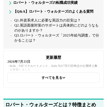
ロバート・ウォルターズの転職成功実績
【Q&A】ロバート・ウォルターズのよくある質問
Q1.外資系求人に必要な英語力の目安は？
Q2.英語面接対策のサポートは具体的にどのようなも
のがありますか？
Q3.ロバート・ウォルターズ「2025年給与調査」で分
かることは？
更新履歴
2026年7月23日
doda、JACリクルートメント、doda Xの7月23日時点の公開求人数
を更新しました
すべてを見る
2026年6月1日
最新の情報をもとにFAQのデータを更新しました
2026年4月13日
ユーザビリティを考慮して、「ハイクラス向け転職エージェント一
ロバート・ウォルターズとは？特徴まとめ
覧」へのリンクを追加しました