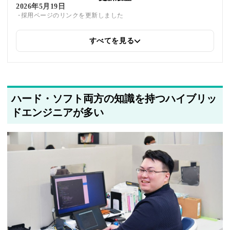
2026年5月19日
採用ページのリンクを更新しました
すべてを見る
2025年6月10日
同じトピックを紹介している「SATO社会保険労務士法人、Septeni
Ad Creative株式会社、田中学園立命館慶祥小学校、株式会社
LIFECREATE、マルゴト株式会社、北都システム株式会社」への内
部リンクを追加しました
ハード・ソフト両方の知識を持つハイブリッ
2025年5月28日
採用・求人情報を追加しました
ドエンジニアが多い
2025年5月21日
筆者情報を更新しました