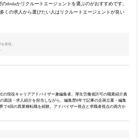
のdodaかリクルートエージェントを選ぶのがおすすめです。
より多くの求人から選びたい人はリクルートエージェントが良い
Pを実現」
み」
式会社の現役キャリアアドバイザー兼編集者。厚生労働省許可の職業紹介責
職者との面談・求人紹介を担当しながら、編集歴8年で記事の企画立案・編集
業界で4回の異業種転職を経験。アドバイザー視点と求職者視点の両方か