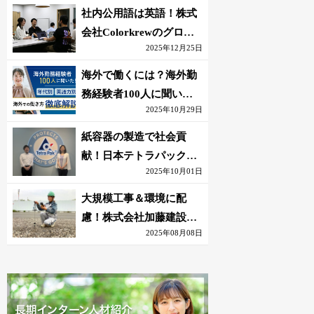
社内公用語は英語！株式
会社Colorkrewのグロー
2025年12月25日
バルかつ若手が輝く環境
海外で働くには？海外勤
務経験者100人に聞いた
2025年10月29日
おすすめ職種｜英語話せ
ないOK求人はある？
紙容器の製造で社会貢
献！日本テトラパック株
2025年10月01日
式会社のグローバルな環
境
大規模工事＆環境に配
慮！株式会社加藤建設の
2025年08月08日
若手が語る現場監督の働
きがい