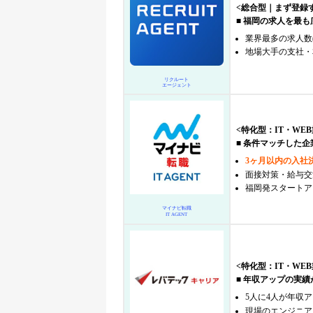
<総合型｜まず登録す
■ 福岡の求人を最
業界最多の求人数
地場大手の支社・
リクルート
エージェント
<特化型：IT・WEB
■ 条件マッチした
3ヶ月以内の入社決定
面接対策・給与交
福岡発スタートア
マイナビ転職
IT AGENT
<特化型：IT・WEB
■ 年収アップの実績
5人に4人が年収ア
現場のエンジニア