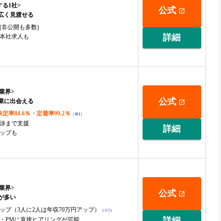
る1社>
公式
も広く見渡せる
(非公開も多数)
詳細
本社求人も
業界>
公式
企業に出会える
率84.6％・定着率99.2％
（
※1
）
渉まで支援
詳細
ップも
業界>
公式
が多い
ップ（3人に2人は年収70万円アップ）
（
※2
）
詳細
・PMに直接ヒアリングが可能