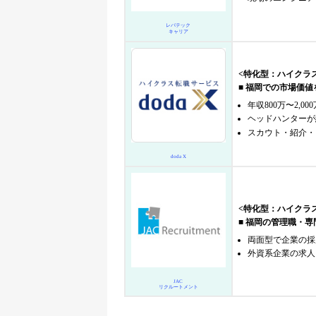
レバテック
キャリア
<特化型：ハイクラ
■ 福岡での市場価
年収800万〜2,0
ヘッドハンターが約
スカウト・紹介・
doda X
<特化型：ハイクラ
■ 福岡の管理職・
両面型で企業の採
外資系企業の求人
JAC
リクルートメント