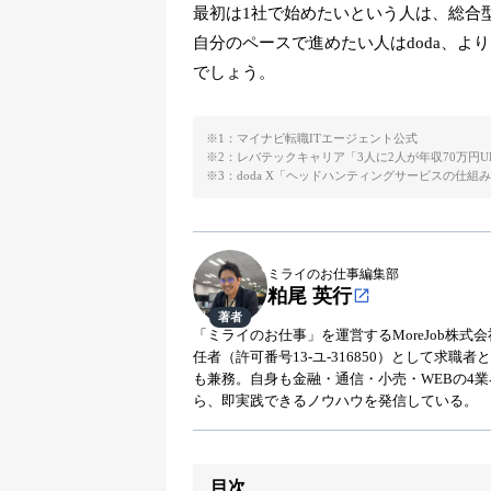
最初は1社で始めたいという人は、総合型
自分のペースで進めたい人はdoda、
でしょう。
※1：
マイナビ転職ITエージェント公式
※2：
レバテックキャリア「3人に2人が年収70万円U
※3：
doda X「ヘッドハンティングサービスの仕組
ミライのお仕事編集部
粕尾 英行
著者
「ミライのお仕事」を運営するMoreJob株
任者（許可番号13-ユ-316850）として求
も兼務。自身も金融・通信・小売・WEBの4
ら、即実践できるノウハウを発信している。
目次