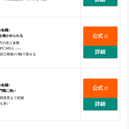
ス転職>
公式
値を確かめられる
00万の求人多数
7,600人
（
※3
）
詳細
自己検索の3軸で探せる
ス転職>
公式
専門職に強い
用背景まで把握
詳細
も多い