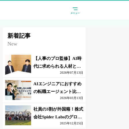
新着記事
New
【人事のプロ監修】AI時
代に求められる人材と
2026年07月13日
は？「代替されない人」
の条件
AIエンジニアにおすすめ
の転職エージェント比較
2026年03月13日
｜失敗しない選び方【採
点表つき】
社員の3割が外国籍！株式
会社Spider Labsのグロー
2025年12月25日
バル環境とは