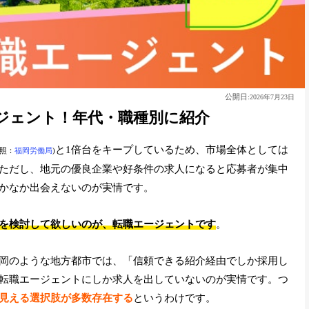
公開日:
2026年7月23日
ジェント！年代・職種別に紹介
と1倍台をキープしているため、市場全体としては
参照：
福岡労働局
)
ただし、地元の優良企業や好条件の求人になると応募者が集中
かなか出会えないのが実情です。
を検討して欲しいのが、
転職エージェントです
。
岡のような地方都市では、「信頼できる紹介経由でしか採用し
転職エージェントにしか求人を出していないのが実情です。つ
見える選択肢が多数存在する
というわけです。