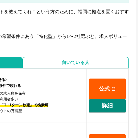
トを教えてくれ！という方のために、福岡に拠点を置くおすす
の希望条件にあう「特化型」から1〜2社選ぶと、求人ボリュー
向いている人
せる>
の条件で絞れる
公式
の求人数を保有
の利用者多い
詳細
「U・Iターン歓迎」で検索可
ウトの万能型