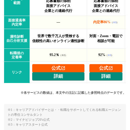
応募書類の添削
応募書類の添削
範囲
面接アドバイス
面接アドバイス
企業との連絡代行
企業との連絡代行
面接通過率
―
内定率86%
（
※3
）
内定率
世界で数千万人が受検する
対面・Zoom・電話で
適性診断
自己分析支援
信頼性の高いオンライン適性診断
相談が可能
転職後の
95.2％
92%
（※2）
（
※3
）
定着率
公式
公式
リンク
詳細
詳細
※各サービスの数値は、本文中の注記に記載した参照時点のデータです。
※1：キャリアアドバイザーとは・・転職をサポートしてくれる転職エージェン
トの専任コンサルタント
※2：
マイナビジョブ20's公式
※3：
キャリアスタート公式