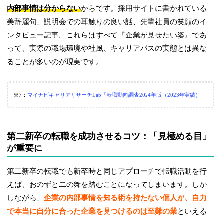
内部事情は分からない
からです。採用サイトに書かれている
2026年3月23日
ユーザビリティを考慮して「転職エージェントの選び方」へのリン
美辞麗句、説明会での耳触りの良い話、先輩社員の笑顔のイ
クを追加しました
ンタビュー記事。これらはすべて『企業が見せたい姿』であ
って、実際の職場環境や社風、キャリアパスの実態とは異な
2026年3月23日
doda、マイナビジョブ20’sの3月23日時点の公開求人数を更新しま
ることが多いのが現実です。
した
2026年3月19日
※7：
マイナビキャリアリサーチLab「転職動向調査2024年版（2023年実績）」
doda、マイナビジョブ20’sの3月19日時点の公開求人数を更新しま
した
第二新卒の転職を成功させるコツ：「見極める目」
が重要に
第二新卒の転職でも新卒時と同じアプローチで転職活動を行
えば、おのずと二の舞を踏むことになってしまいます。しか
しながら、
企業の内部事情を知る術を持たない個人が、自力
で本当に自分に合った企業を見つけるのは至難の業
といえる