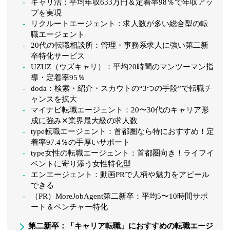
キャリ活：平均年収633万円＆定着率98％で年収アッ
プを実現
リクルートエージェント：求人数が多い総合型の転
職エージェント
20代の転職相談所：管理・事務系求人に強い第二新
卒特化サービス
UZUZ（ウズキャリ）：平均20時間のマンツーマン指
導・定着率95％
doda：検索・紹介・スカウトの“3つの手段”で転職チ
ャンスを拡大
マイナビ転職エージェント：20〜30代のキャリア形
成に強み✕業界最大級の求人数
type転職エージェント：首都圏なら特におすすめ！定
着率97.4％の手厚いサポート
type女性の転職エージェント：首都圏向き！ライフイ
ベントに寄り添う女性特化型
エンエージェント：動画PRで人柄や魅力をアピール
できる
（PR）MoreJobAgent第二新卒：平均5〜10時間サポ
ート＆ベンチャー特化
第二新卒：「キャリア転職」におすすめの転職エージ