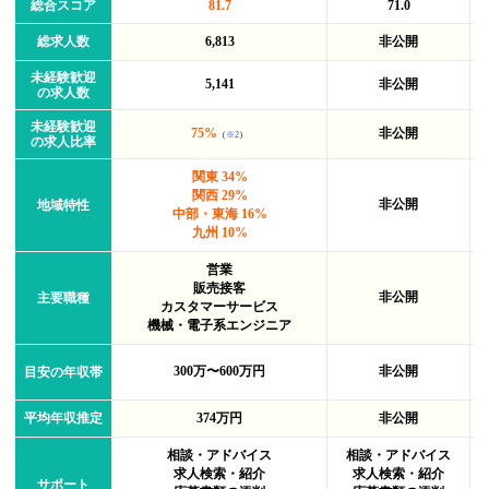
総合スコア
81.7
71.0
総求人数
6,813
非公開
未経験歓迎
5,141
非公開
の求人数
未経験歓迎
75%
非公開
（
※2
）
の求人比率
関東 34%
関西 29%
非公開
地域特性
中部・東海 16%
九州 10%
営業
販売接客
非公開
主要職種
カスタマーサービス
機械・電子系エンジニア
300万〜600万円
非公開
目安の年収帯
平均年収推定
374万円
非公開
相談・アドバイス
相談・アドバイス
求人検索・紹介
求人検索・紹介
サポート