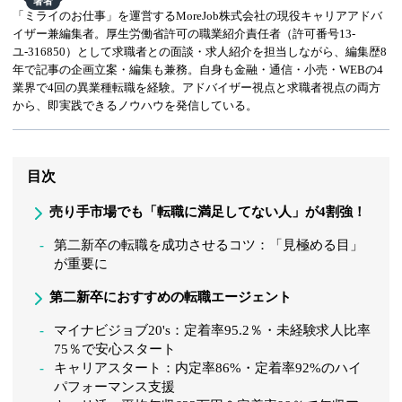
著者
「ミライのお仕事」を運営するMoreJob株式会社の現役キャリアアドバ
イザー兼編集者。厚生労働省許可の職業紹介責任者（許可番号13-
ユ-316850）として求職者との面談・求人紹介を担当しながら、編集歴8
年で記事の企画立案・編集も兼務。自身も金融・通信・小売・WEBの4
業界で4回の異業種転職を経験。アドバイザー視点と求職者視点の両方
から、即実践できるノウハウを発信している。
目次
売り手市場でも「転職に満足してない人」が4割強！
第二新卒の転職を成功させるコツ：「見極める目」
が重要に
第二新卒におすすめの転職エージェント
マイナビジョブ20's：定着率95.2％・未経験求人比率
75％で安心スタート
キャリアスタート：内定率86%・定着率92%のハイ
パフォーマンス支援