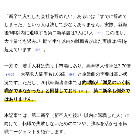
「新卒で入社した会社を辞めたい」あるいは「すでに辞めて
しまった」という人は決して少なくありません。実際、就職
後3年以内に退職する第二新卒層は3人に1人
にのぼり、
（
※1
）
大企業でも過去3年間で半年以内の離職者が出た実績は7割を
超えています
。
（
※2
）
一方で、若手人材は売り手市場にあり、高卒求人倍率は3.70倍
、大卒求人倍率も1.66倍
と企業側の需要は高い状
（
※3
）
（
※4
）
況です。ただし、20代転職者全体では
約4割が「満足のいく転
職ができなかった」と回答しており
、
第二新卒も例外で
（
※5
）
はありません。
本記事では、第二新卒（新卒入社後3年以内に退職した人）に
向けて、転職で失敗しないためのコツや、強みを活かせる転
職エージェントを紹介します。