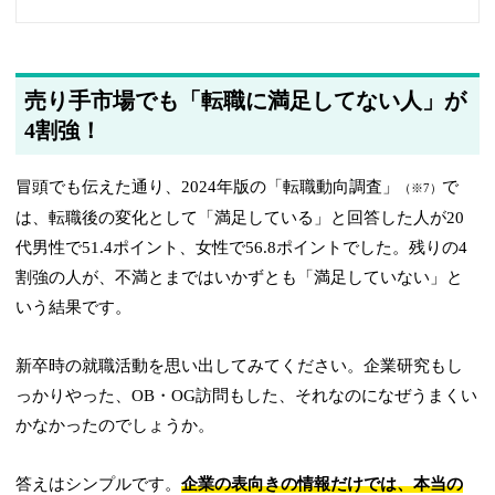
ユーザビリティを考慮して注釈へのリンクを追加しました
2026年5月21日
最新の情報をもとにFAQのデータを更新しました
売り手市場でも「転職に満足してない人」が
4割強！
2026年4月16日
ユーザビリティを考慮して、フリーターがエージェントを使うべき
理由の参考リンクを追加しました
冒頭でも伝えた通り、2024年版の「転職動向調査」
で
（※7）
は、転職後の変化として「満足している」と回答した人が20
2026年4月16日
代男性で51.4ポイント、女性で56.8ポイントでした。残りの4
ユーザビリティを考慮して、第二新卒エージェントneoに向いてい
るか確認できるページへのリンクを追加しました
割強の人が、不満とまではいかずとも「満足していない」と
いう結果です。
2026年4月16日
ユーザビリティを考慮して、就職カレッジ（ジェイック）に向いて
新卒時の就職活動を思い出してみてください。企業研究もし
いるか確認できるページへのリンクを追加しました
っかりやった、OB・OG訪問もした、それなのになぜうまくい
2026年3月25日
かなかったのでしょうか。
doda、マイナビジョブ20’sの3月25日時点の公開求人数を更新しま
した
答えはシンプルです。
企業の表向きの情報だけでは、本当の