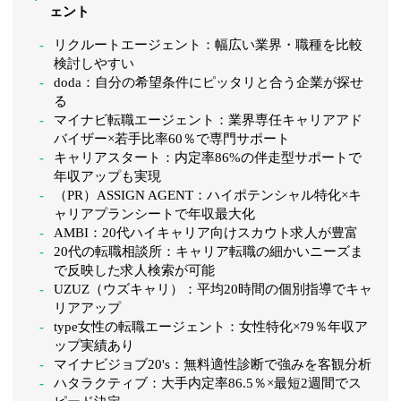
ェント
リクルートエージェント：幅広い業界・職種を比較
検討しやすい
doda：自分の希望条件にピッタリと合う企業が探せ
る
マイナビ転職エージェント：業界専任キャリアアド
バイザー×若手比率60％で専門サポート
キャリアスタート：内定率86%の伴走型サポートで
年収アップも実現
（PR）ASSIGN AGENT：ハイポテンシャル特化×キ
ャリアプランシートで年収最大化
AMBI：20代ハイキャリア向けスカウト求人が豊富
20代の転職相談所：キャリア転職の細かいニーズま
で反映した求人検索が可能
UZUZ（ウズキャリ）：平均20時間の個別指導でキャ
リアアップ
type女性の転職エージェント：女性特化×79％年収ア
ップ実績あり
マイナビジョブ20's：無料適性診断で強みを客観分析
ハタラクティブ：大手内定率86.5％×最短2週間でス