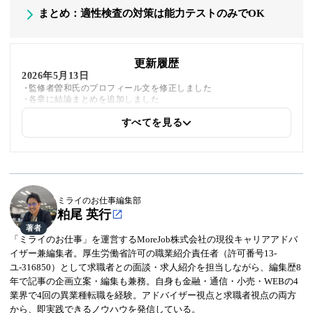
まとめ：適性検査の対策は能力テストのみでOK
更新履歴
2026年5月13日
監修者曽和氏のプロフィール文を修正しました
各章に結論まとめを追加しました
すべてを見る
2025年11月25日
本サイトの運営会社情報を追加しました
ミライのお仕事編集部
粕尾 英行
著者
「ミライのお仕事」を運営するMoreJob株式会社の現役キャリアアドバ
イザー兼編集者。厚生労働省許可の職業紹介責任者（許可番号13-
ユ-316850）として求職者との面談・求人紹介を担当しながら、編集歴8
年で記事の企画立案・編集も兼務。自身も金融・通信・小売・WEBの4
業界で4回の異業種転職を経験。アドバイザー視点と求職者視点の両方
から、即実践できるノウハウを発信している。