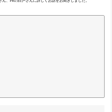
ucerの小池さん、PRの白戸さんに詳しくお話をお聞きしました。