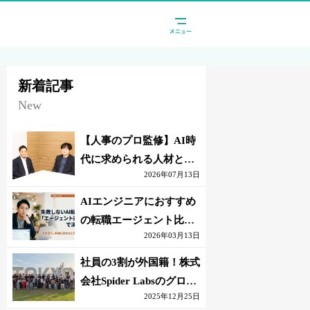
新着記事
New
【人事のプロ監修】AI時
代に求められる人材と
2026年07月13日
は？「代替されない人」
の条件
AIエンジニアにおすすめ
の転職エージェント比較
2026年03月13日
｜失敗しない選び方【採
点表つき】
社員の3割が外国籍！株式
会社Spider Labsのグロー
2025年12月25日
バル環境とは