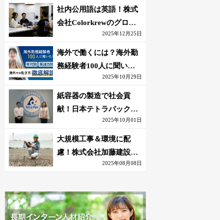
社内公用語は英語！株式
会社Colorkrewのグロー
2025年12月25日
バルかつ若手が輝く環境
海外で働くには？海外勤
務経験者100人に聞いた
2025年10月29日
おすすめ職種｜英語話せ
ないOK求人はある？
紙容器の製造で社会貢
献！日本テトラパック株
2025年10月01日
式会社のグローバルな環
境
大規模工事＆環境に配
慮！株式会社加藤建設の
2025年08月08日
若手が語る現場監督の働
きがい