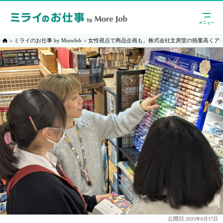
ミライのお仕事 by MoreJob
女性視点で商品企画も。株式会社文房堂の熱量高くア
公開日:
2025年6月17日