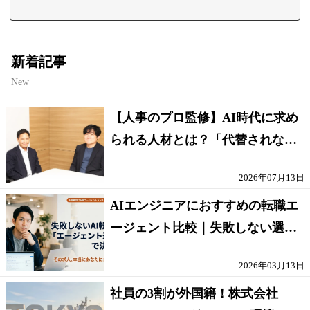
新着記事
New
【人事のプロ監修】AI時代に求め
られる人材とは？「代替されない
人」の条件
2026年07月13日
AIエンジニアにおすすめの転職エ
ージェント比較｜失敗しない選び
方【採点表つき】
2026年03月13日
社員の3割が外国籍！株式会社