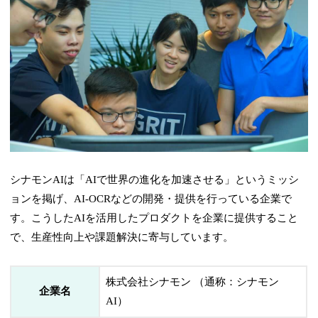
シナモンAIは「
AI
で世界の進化を加速させる」というミッシ
ョンを掲げ、A
I-OCR
などの開発・提供を行っている企業で
す。こうした
AI
を活用したプロダクトを企業に提供すること
で、生産性向上や課題解決に寄与しています。
株式会社シナモン （通称：シナモン
企業名
AI）