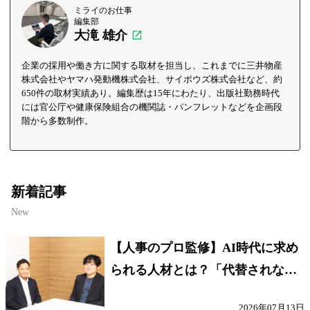
ミライのお仕事
編集部
大滝 雄介
企業の採用や働き方に関する取材を担当し、これまでに三井物産
株式会社やヤマハ発動機株式会社、サイボウズ株式会社など、約
650件の取材実績あり。編集歴は15年にわたり、出版社勤務時代
には官公庁や健康保険組合の機関誌・パンフレットなどを企画段
階から多数制作。
新着記事
New
【人事のプロ監修】AI時代に求め
られる人材とは？「代替されない
人」の条件
2026年07月13日