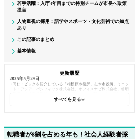
若手活躍：入庁3年目までの特別チームが市長へ政策
提言
人物重視の採用：語学やスポーツ・文化芸術での加点
あり
この記事のまとめ
基本情報
更新履歴
2025年5月29日
同じトピックを紹介している「相模原市役所、志木市役所、ミニッ
ト・アジア・パシフィック株式会社、オフィスナビ株式会社、啓明
学園中学校高等学校、株式会社IDOM」への内部リンクを追加しま
した
すべてを見る
2025年5月20日
著者情報の変更を行いました
転職者が8割を占める年も！社会人経験者採