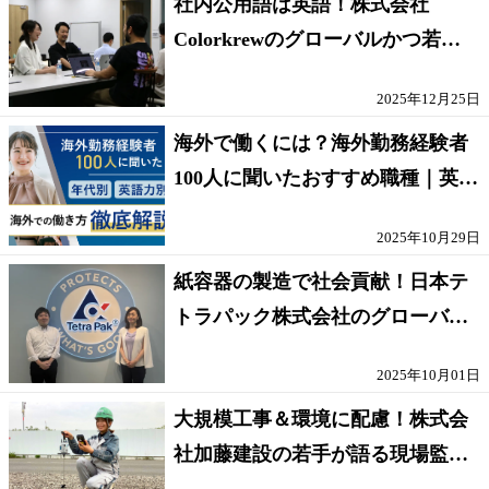
社内公用語は英語！株式会社
Colorkrewのグローバルかつ若手
が輝く環境
2025年12月25日
海外で働くには？海外勤務経験者
100人に聞いたおすすめ職種｜英語
話せないOK求人はある？
2025年10月29日
紙容器の製造で社会貢献！日本テ
トラパック株式会社のグローバル
な環境
2025年10月01日
大規模工事＆環境に配慮！株式会
社加藤建設の若手が語る現場監督