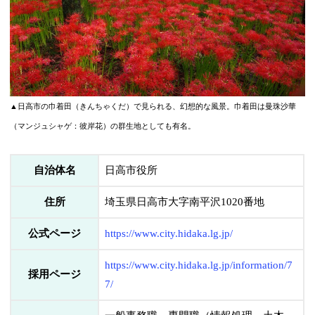
▲日高市の巾着田（きんちゃくだ）で見られる、幻想的な風景。巾着田は曼珠沙華
（マンジュシャゲ：彼岸花）の群生地としても有名。
自治体名
日高市役所
住所
埼玉県日高市大字南平沢1020番地
公式ページ
https://www.city.hidaka.lg.jp/
https://www.city.hidaka.lg.jp/information/7
採用ページ
7/