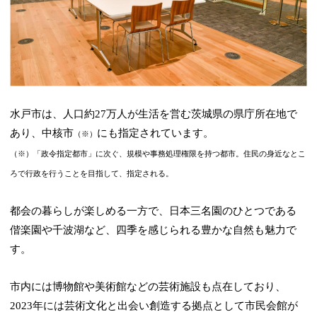
水戸市は、人口約27万人が生活を営む茨城県の県庁所在地で
あり、中核市
にも指定されています。
（※）
（※）「政令指定都市」に次ぐ、規模や事務処理権限を持つ都市。住民の身近なとこ
ろで行政を行うことを目指して、指定される。
都会の暮らしが楽しめる一方で、日本三名園のひとつである
偕楽園や千波湖など、四季を感じられる豊かな自然も魅力で
す。
市内には博物館や美術館などの芸術施設も点在しており、
2023年には芸術文化と出会い創造する拠点として市民会館が