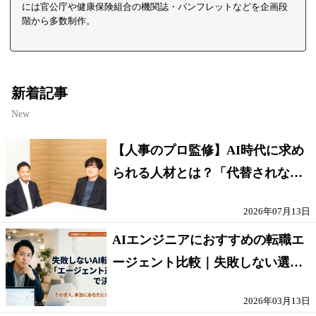
には官公庁や健康保険組合の機関誌・パンフレットなどを企画段
階から多数制作。
新着記事
New
【人事のプロ監修】AI時代に求め
られる人材とは？「代替されない
人」の条件
2026年07月13日
AIエンジニアにおすすめの転職エ
ージェント比較｜失敗しない選び
方【採点表つき】
2026年03月13日