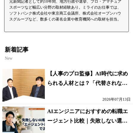
元新聞記者として約10年間、地方行政や選挙、プロ・アマチュア
スポーツなど幅広い分野の取材経験あり。ミライのお仕事では、
ソフトバンク株式会社や東京商工会議所、株式会社オープンハウ
スグループなど、数多くの著名企業や教育機関への取材を担当。
新着記事
New
【人事のプロ監修】AI時代に求め
られる人材とは？「代替されない
人」の条件
2026年07月13日
AIエンジニアにおすすめの転職エ
ージェント比較｜失敗しない選び
方【採点表つき】