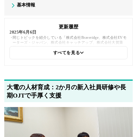
基本情報
更新履歴
2025年6月6日
同じトピックを紹介している「株式会社Braveridge、株式会社EVモ
ーターズ・ジャパン、株式会社キャッチアップ、株式会社大賀薬
局、宗像市役所」への内部リンクを追加しました
すべてを見る
2025年5月21日
著者情報の変更を行いました
大電の人材育成：2か月の新入社員研修や長
期OJTで手厚く支援