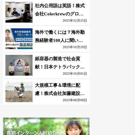
社内公用語は英語！株式
会社Colorkrewのグロー
2025年12月25日
バルかつ若手が輝く環境
海外で働くには？海外勤
務経験者100人に聞いた
2025年10月29日
おすすめ職種｜英語話せ
ないOK求人はある？
紙容器の製造で社会貢
献！日本テトラパック株
2025年10月01日
式会社のグローバルな環
境
大規模工事＆環境に配
慮！株式会社加藤建設の
2025年08月08日
若手が語る現場監督の働
きがい