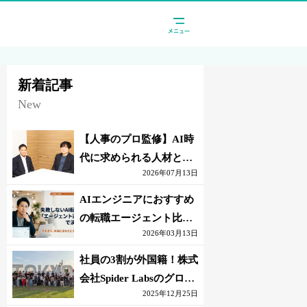
新着記事
New
【人事のプロ監修】AI時
代に求められる人材と
2026年07月13日
は？「代替されない人」
の条件
AIエンジニアにおすすめ
の転職エージェント比較
2026年03月13日
｜失敗しない選び方【採
点表つき】
社員の3割が外国籍！株式
会社Spider Labsのグロー
2025年12月25日
バル環境とは