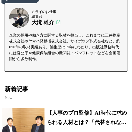
ミライのお仕事
編集部
大滝 雄介
企業の採用や働き方に関する取材を担当し、これまでに三井物産
株式会社やヤマハ発動機株式会社、サイボウズ株式会社など、約
650件の取材実績あり。編集歴は15年にわたり、出版社勤務時代
には官公庁や健康保険組合の機関誌・パンフレットなどを企画段
階から多数制作。
新着記事
New
【人事のプロ監修】AI時代に求め
られる人材とは？「代替されない
人」の条件