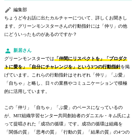
編集部
ちょうど今お話に出たカルチャーについて、詳しくお聞きし
ます。グリーンモンスターさんの行動指針には「仲リ」の他
にどういったものがあるのですか？
新居さん
グリーンモンスターでは
「仲間にリスペクトを」「プロダク
トに愛を」「自分にチャレンジを」という3つの行動指針
を掲
げています。これらの行動指針はそれぞれ「仲リ」「ぷ愛」
「自ちゃ」と略し、日々の業務やコミュニケーションで積極
的に活用しています。
この「仲リ」「自ちゃ」「ぷ愛」のベースになっているの
が、MIT組織学習センター共同創始者のダニエル・キム氏によ
って提唱された「成功の循環」です。成功の循環は組織を
「関係の質」「思考の質」「行動の質」「結果の質」の4つの