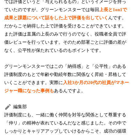
では評価というと「与えられるもの」というイメージを持っ
ていたのですが、グリーンモンスターでは毎回
上長と1on1で
成果と課題について話をした上で評価を出していく
んです。
だからこそ納得した上で評価を受けることができています。
また評価は直属の上長のみで行うのでなく、役職者全員で評
価レビューを行っています。そのため部署ごとに評価の差が
なく、公平性が保たれているのもポイントです。
グリーンモンスターではこの「納得感」と「公平性」のある
評価制度のもとで年齢や勤続年数に関係なく昇給・昇格して
いくことができます。実際に
入社3か月の20代の社員がマネー
ジャー職になった事例も
あるんですよ。
編集部
評価制度にも、一緒に働く仲間を対等な関係として尊重する
「仲リ」の精神が表れているんだなと感じました。その中で
しっかりとキャリアアップしていけるからこそ、成功の循環