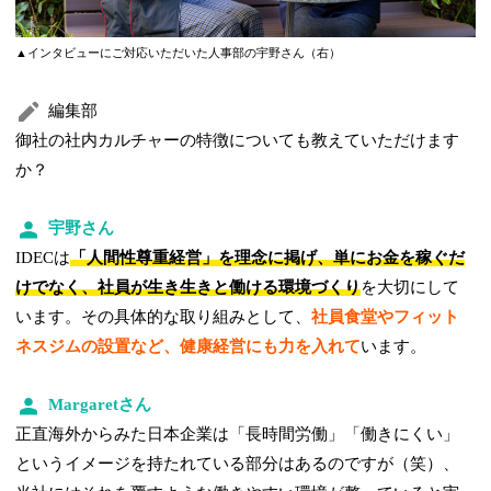
▲インタビューにご対応いただいた人事部の宇野さん（右）
編集部
御社の社内カルチャーの特徴についても教えていただけます
か？
宇野さん
IDECは
「人間性尊重経営」を理念に掲げ、単にお金を稼ぐだ
けでなく、社員が生き生きと働ける環境づくり
を大切にして
います。その具体的な取り組みとして、
社員食堂やフィット
ネスジムの設置など、健康経営にも力を入れて
います。
Margaretさん
正直海外からみた日本企業は「長時間労働」「働きにくい」
というイメージを持たれている部分はあるのですが（笑）、