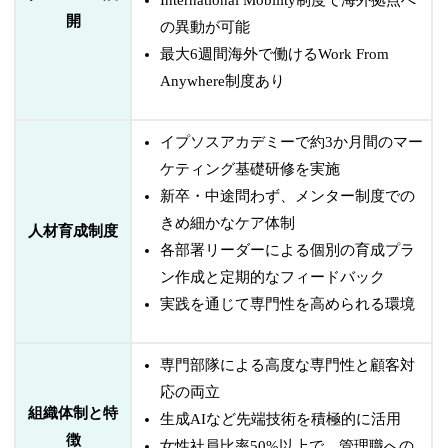
International Mobility制度で海外拠点へ
開
の異動が可能
最大6週間海外で働けるWork From
Anywhere制度あり
イプソスアカデミーで約3か月間のマー
ケティング基礎研修を実施
新卒・中途問わず、メンター制度での
きめ細かなケア体制
人材育成制度
各部署リーダーによる個別の育成プラ
ン作成と定期的なフィードバック
実践を通じて専門性を高められる環境
専門部隊による高度な専門性と顧客対
応の両立
組織体制と特
生成AIなど先端技術を積極的に活用
徴
女性社員比率50%以上で、管理職への