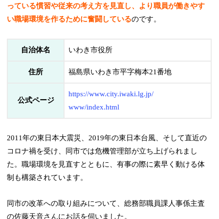
っている慣習や従来の考え方を見直し、より職員が働きやす
い職場環境を作るために奮闘している
のです。
自治体名
いわき市役所
住所
福島県いわき市平字梅本21番地
https://www.city.iwaki.lg.jp/
公式ページ
www/index.html
2011年の東日本大震災、2019年の東日本台風、そして直近の
コロナ禍を受け、同市では危機管理部が立ち上げられまし
た。職場環境を見直すとともに、有事の際に素早く動ける体
制も構築されています。
同市の改革への取り組みについて、総務部職員課人事係主査
の佐藤天音さんにお話を伺いました。