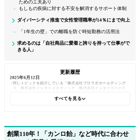
ための工夫あり
もしもの疾病に対する不安を解消するサポート体制
ダイバーシティ推進で女性管理職率が14％にまで向上
「1年生の壁」での離職を防ぐ時短勤務の活用法
求めるのは「自社商品に愛着と誇りを持って仕事がで
きる人」
更新履歴
2025年6月12日
同じトピックを紹介している「株式会社プロラボホールディング
ス、株式会社インターメスティック、株式会社インタースペース、
株式会社CaSy、サッポロビール株式会社、ベルシステム24グルー
プ」への内部リンクを追加しました
すべてを見る
2025年5月22日
筆者情報を更新しました
創業110年！「カンロ飴」など時代に合わせ