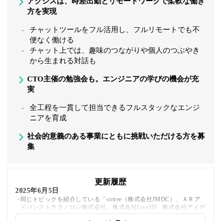
アクシスは、時差出勤とリモートワークで柔軟な働き
方を実現
チャットツールをフル活用し、フルリモートでも不
便なく働ける
チャット上では、趣味のつながりや個人のつぶやき
から生まれる対話も
CTO主催の勉強会も。エンジニアの学びの機会が充
実
全工程を一貫して担当できるフルスタックなエンジ
ニアを育成
社会的意義のある事業にともに挑戦いただける方を募
集
更新履歴
2025年6月5日
同じトピックを紹介している「cotree（株式会社JMDC）、ＡＲア
ドバンストテクノロジ株式会社、株式会社Live2D、株式会社アイデ
ィス、株式会社みんなシステムズ、DATUM STUDIO株式会社」へ