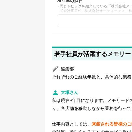
2025年6月4日
同じトピックを紹介している「株式会社ア
式会社IDOM、株式会社オーティーエス、
ンクを追加しました
2025年5月26日
採用・求人情報を追加しました
2025年5月21日
若手社員が活躍するメモリー
著者情報の変更を行いました
編集部
それぞれのご経験年数と、具体的な業務
大塚さん
私は現在9年目になります。メモリード
り、各店舗を移動しながら業務を行って
仕事内容としては、
来館される皆様のご
会対応、参列される方へのサービス提供