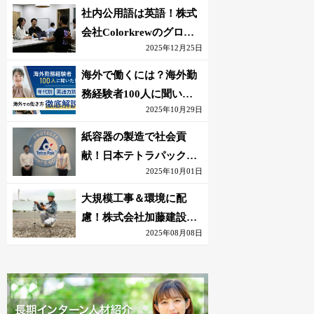
社内公用語は英語！株式
会社Colorkrewのグロー
2025年12月25日
バルかつ若手が輝く環境
海外で働くには？海外勤
務経験者100人に聞いた
2025年10月29日
おすすめ職種｜英語話せ
ないOK求人はある？
紙容器の製造で社会貢
献！日本テトラパック株
2025年10月01日
式会社のグローバルな環
境
大規模工事＆環境に配
慮！株式会社加藤建設の
2025年08月08日
若手が語る現場監督の働
きがい