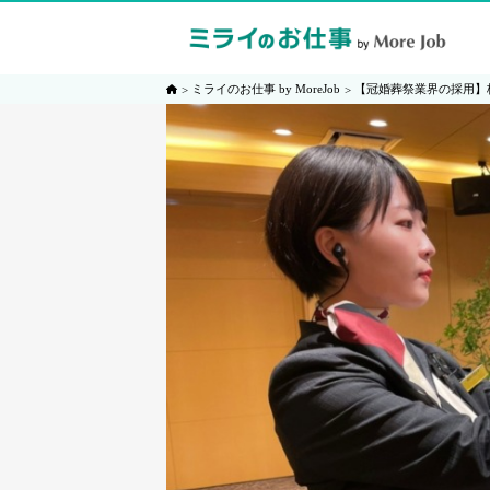
ミライのお仕事 by MoreJob
【冠婚葬祭業界の採用】