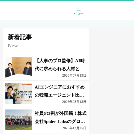
新着記事
New
【人事のプロ監修】AI時
代に求められる人材と
2026年07月13日
は？「代替されない人」
の条件
AIエンジニアにおすすめ
の転職エージェント比較
2026年03月13日
｜失敗しない選び方【採
点表つき】
社員の3割が外国籍！株式
会社Spider Labsのグロー
2025年12月25日
バル環境とは