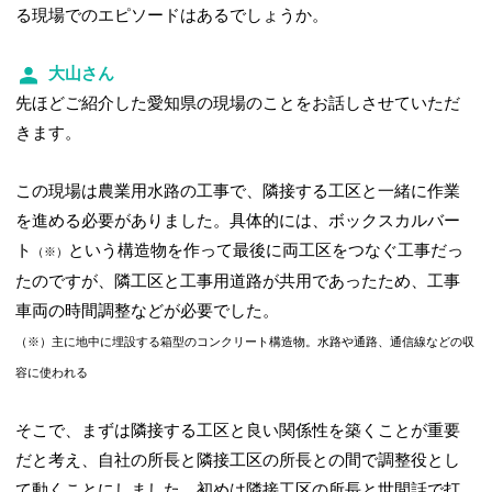
る現場でのエピソードはあるでしょうか。
大山さん
先ほどご紹介した愛知県の現場のことをお話しさせていただ
きます。
この現場は農業用水路の工事で、隣接する工区と一緒に作業
を進める必要がありました。具体的には、ボックスカルバー
ト
という構造物を作って最後に両工区をつなぐ工事だっ
（※）
たのですが、隣工区と工事用道路が共用であったため、工事
車両の時間調整などが必要でした。
（※）主に地中に埋設する箱型のコンクリート構造物。水路や通路、通信線などの収
容に使われる
そこで、まずは隣接する工区と良い関係性を築くことが重要
だと考え、自社の所長と隣接工区の所長との間で調整役とし
て動くことにしました。初めは隣接工区の所長と世間話で打