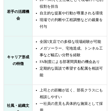
役割を担当
若手の活躍機
自主的な提案や行動が尊重される環境
会
現場での判断や工程調整などの裁量を
付与
全国5支店での多様な現場経験が可能
メガソーラー、宅地造成、トンネル工
事など幅広い分野を経験
キャリア形成
FA制度による部署間異動の機会あり
の特徴
定期的な面談で希望する配属を相談可
能
上司との距離が近く、部長クラスにも
相談しやすい
一社員の意見も具体的な施策として採
社風・組織文
用