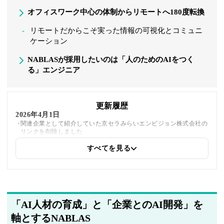
オフィスワーク中心の体制からリモートへ180度転換
リモートだからこそ実った情報の可視化とコミュニ
ケーション
NABLASが採用したいのは「人のためのAIをつく
る」エンジニア
更新履歴
2026年4月1日
関連企業として紹介していた京セラみらいエンビジョン株式会社の
リンクを削除しました
すべてを見る
2025年5月21日
同じトピックを紹介している「スタディプラス株式会社、Laniakea
株式会社、東京システムハウス株式会社、京セラみらいエンビジョ
ン株式会社、ミライウェブ株式会社、株式会社エクスモーション」
への内部リンクを追加しました
「AI人材の育成」と「企業とのAI開発」を
2025年5月20日
軸とするNABLAS
著者情報の変更を行いました