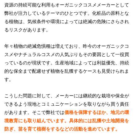
資源の持続可能な利用もオーガニックコスメメーカーとして
弊社が注力しているテーマのひとつです。化粧品の原料とな
る植物は、気候条件や環境によっては絶滅の危険にさらされ
るリスクがあります。
年々植物の絶滅危惧種は増えており、昨今のオーガニックコ
スメやナチュラルコスメの人気ぶりもその要因として一役買
っているのが現状です。生産地域によっては利益優先、持続
的な保全まで配慮せず植物を乱獲するケースも見受けられま
す。
こうした問題に対して、メーカーには継続的な栽培や保全が
できるよう現地とコミュニケーションを取りながら買う責任
があります。そこで弊社では
価格を保障するほか、地元の環
境教育にも取り組んでいます。具体的には乱獲や土地開発を
防ぎ、苗を育て植樹をするなどの活動を進めています。