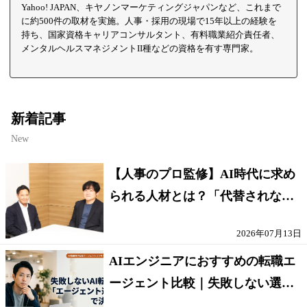
Yahoo! JAPAN、キヤノンマーケティングジャパンなど、これまで
に約500件の取材を実施。人事・採用の現場で15年以上の経験を
持ち、国家資格キャリアコンサルタント、有料職業紹介責任者、
メンタルヘルスマネジメントII種などの資格を有す専門家。
新着記事
New
【人事のプロ監修】AI時代に求め
られる人材とは？「代替されない
人」の条件
2026年07月13日
AIエンジニアにおすすめの転職エ
ージェント比較｜失敗しない選び
方【採点表つき】