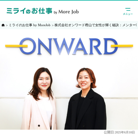
ミライのお仕事 by MoreJob
株式会社オンワード樫山で女性が輝く秘訣：メンター
公開日:
2025年6月10日