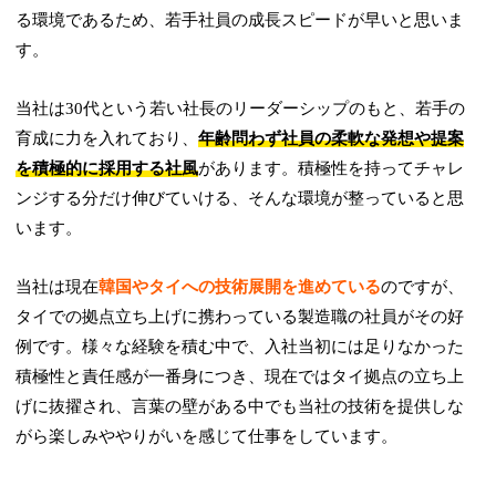
る環境であるため、若手社員の成長スピードが早いと思いま
す。
当社は30代という若い社長のリーダーシップのもと、若手の
育成に力を入れており、
年齢問わず社員の柔軟な発想や提案
を積極的に採用する社風
があります。積極性を持ってチャレ
ンジする分だけ伸びていける、そんな環境が整っていると思
います。
当社は現在
韓国やタイへの技術展開を進めている
のですが、
タイでの拠点立ち上げに携わっている製造職の社員がその好
例です。様々な経験を積む中で、入社当初には足りなかった
積極性と責任感が一番身につき、現在ではタイ拠点の立ち上
げに抜擢され、言葉の壁がある中でも当社の技術を提供しな
がら楽しみややりがいを感じて仕事をしています。