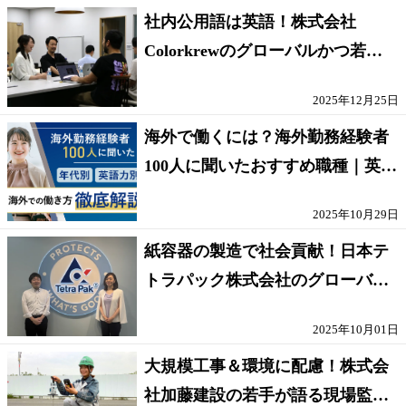
社内公用語は英語！株式会社
Colorkrewのグローバルかつ若手
が輝く環境
2025年12月25日
海外で働くには？海外勤務経験者
100人に聞いたおすすめ職種｜英語
話せないOK求人はある？
2025年10月29日
紙容器の製造で社会貢献！日本テ
トラパック株式会社のグローバル
な環境
2025年10月01日
大規模工事＆環境に配慮！株式会
社加藤建設の若手が語る現場監督