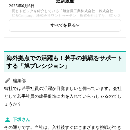
更新履歴
2025年6月6日
同じトピックを紹介している「旭金属工業株式会社、株式会社
80&Company、株式会社ワントゥーテン、株式会社はてな、SGシス
テム株式会社、メトロウェザー株式会社」への内部リンクを追加し
ました
すべてを見る
2025年5月21日
著者情報の変更を行いました
海外拠点での活躍も！若手の挑戦をサポート
する「旭プレシジョン」
編集部
御社では若手社員の活躍が目覚ましいと伺っています。会社
として若手社員の成長促進に力を入れていらっしゃるのでし
ょうか？
下坂さん
その通りです。当社は、入社後すぐにさまざまな挑戦ができ