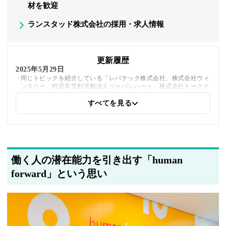
材を歓迎
ランスタッド株式会社の採用・求人情報
更新履歴
2025年5月29日
同じトピックを紹介している「レバテック株式会社、株式会社ウィ
ンスリー、特定非営利活動法人ジャパンハート、株式会社トークナ
ビ、株式会社スタートアップクラス、株式会社g-wic」への内部リ
ンクを追加しました
すべてを見る
2025年5月20日
著者情報の変更を行いました
働く人の潜在能力を引き出す「human
2025年5月19日
採用・求人情報を追加しました
forward」という思い