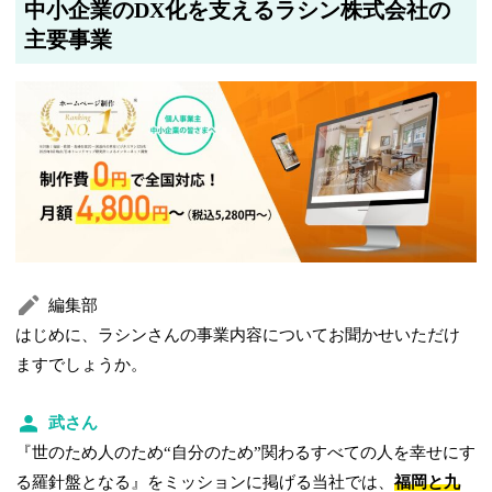
中小企業のDX化を支えるラシン株式会社の
プセルジャパン株式会社、株式会社FCCテクノ」への内部リンクを
追加しました
主要事業
編集部
はじめに、ラシンさんの事業内容についてお聞かせいただけ
ますでしょうか。
武さん
『世のため人のため“自分のため”関わるすべての人を幸せにす
る羅針盤となる』をミッションに掲げる当社では、
福岡と九