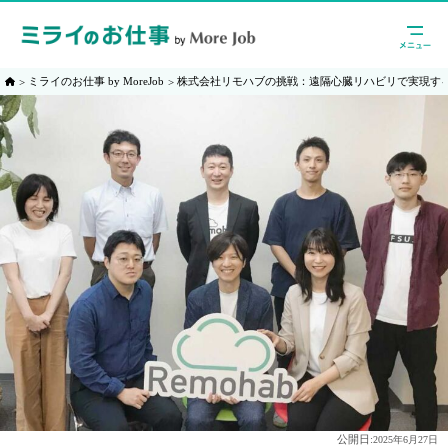
ミライのお仕事 by MoreJob
株式会社リモハブの挑戦：遠隔心臓リハビリで実現す
公開日:
2025年6月27日