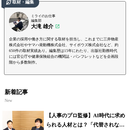
取材・編集
ミライのお仕事
編集部
大滝 雄介
企業の採用や働き方に関する取材を担当し、これまでに三井物産
株式会社やヤマハ発動機株式会社、サイボウズ株式会社など、約
650件の取材実績あり。編集歴は15年にわたり、出版社勤務時代
には官公庁や健康保険組合の機関誌・パンフレットなどを企画段
階から多数制作。
新着記事
New
【人事のプロ監修】AI時代に求め
られる人材とは？「代替されない