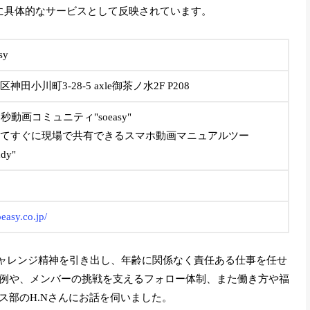
buddy」に具体的なサービスとして反映されています。
sy
田小川町3-28-5 axle御茶ノ水2F P208
秒動画コミュニティ"soeasy"
てすぐに現場で共有できるスマホ動画マニュアルツー
dy"
easy.co.jp/
のチャレンジ精神を引き出し、年齢に関係なく責任ある仕事を任せ
例や、メンバーの挑戦を支えるフォロー体制、また働き方や福
ス部のH.Nさんにお話を伺いました。