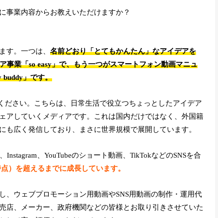
に事業内容からお教えいただけますか？
ます。一つは、
名前どおり「とてもかんたん」なアイデアを
事業「so easy」で、もう一つがスマートフォン動画マニュ
buddy」です。
せてください。こちらは、日常生活で役立つちょっとしたアイデア
ェアしていくメディアです。これは国内だけではなく、外国籍
にも広く発信しており、まさに世界規模で展開しています。
nstagram、YouTubeのショート動画、TikTokなどのSNSを合
2月時点）を超えるまでに成長しています。
し、ウェブプロモーション用動画やSNS用動画の制作・運用代
売店、メーカー、政府機関などの皆様とお取り引きさせていた