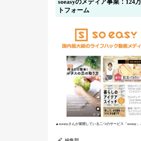
soeasyのメディア事業：1
トフォーム
▲soeasyさんが展開している二つのサービス「soeasy」と「s
編集部