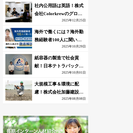
社内公用語は英語！株式
会社Colorkrewのグロー
2025年12月25日
バルかつ若手が輝く環境
海外で働くには？海外勤
務経験者100人に聞いた
2025年10月29日
おすすめ職種｜英語話せ
ないOK求人はある？
紙容器の製造で社会貢
献！日本テトラパック株
2025年10月01日
式会社のグローバルな環
境
大規模工事＆環境に配
慮！株式会社加藤建設の
2025年08月08日
若手が語る現場監督の働
きがい