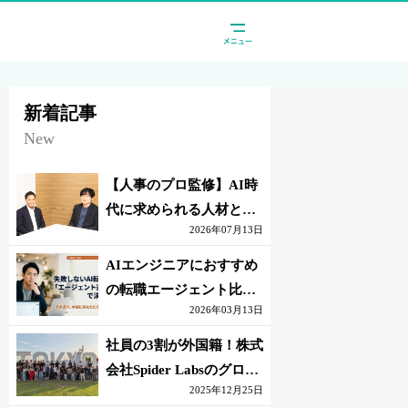
新着記事
New
【人事のプロ監修】AI時
代に求められる人材と
2026年07月13日
は？「代替されない人」
の条件
AIエンジニアにおすすめ
の転職エージェント比較
2026年03月13日
｜失敗しない選び方【採
点表つき】
社員の3割が外国籍！株式
会社Spider Labsのグロー
2025年12月25日
バル環境とは