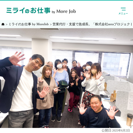
ミライのお仕事 by MoreJob
営業代行・支援で急成長。「株式会社soraプロジェク
公開日:
2025年6月2日