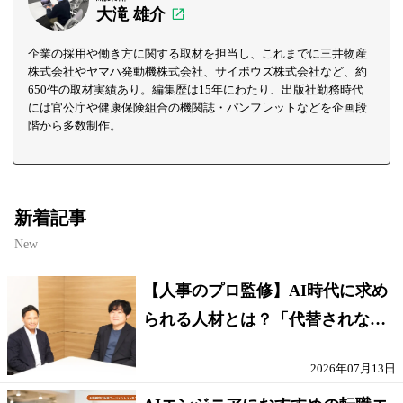
大滝 雄介
企業の採用や働き方に関する取材を担当し、これまでに三井物産
株式会社やヤマハ発動機株式会社、サイボウズ株式会社など、約
650件の取材実績あり。編集歴は15年にわたり、出版社勤務時代
には官公庁や健康保険組合の機関誌・パンフレットなどを企画段
階から多数制作。
新着記事
New
【人事のプロ監修】AI時代に求め
られる人材とは？「代替されない
人」の条件
2026年07月13日