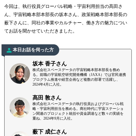
今回は、執行役員グローバル戦略・宇宙利用担当の髙田さ
ん、宇宙戦略本部本部長の坂本さん、政策戦略本部本部長の
薮下さんに、同社の事業やカルチャー、働き方の魅力につい
てお話を聞かせていただきました。
本日お話を伺った方
坂本 香子さん
株式会社スペースデータの宇宙戦略本部本部長を務め
る。前職の宇宙航空研究開発機構（JAXA）では官民連携
プログラム推進や経営企画など複数の部署で活躍し、
2024年4月に入社。
髙田 敦さん
株式会社スペースデータの執行役員およびグローバル戦
略・宇宙利用担当を務める。商社時代に宇宙ステーショ
ン関連のプロジェクト統括や資金調達など数々の実績を
重ね、2024年9月に入社。
薮下 成仁さん