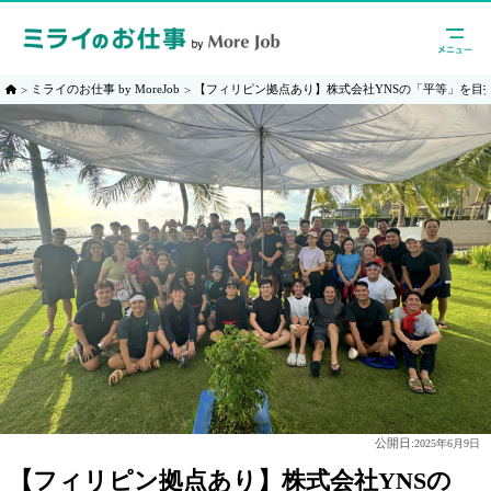
ミライのお仕事 by MoreJob
【フィリピン拠点あり】株式会社YNSの「平等」を目
公開日:
2025年6月9日
【フィリピン拠点あり】株式会社YNSの