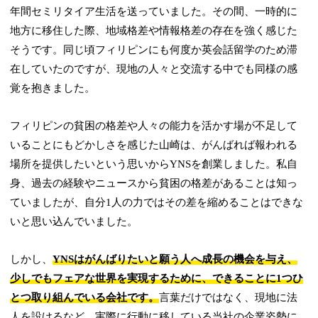
年間セミリタイア生活を送っていました。その間、一時的に
地方に移住した際、地域格差や情報格差の存在を強く感じた
そうです。同じ頃フィリピンにも何度か英会話留学のため滞
在していたのですが、現地の人々と交流する中でも同様の感
覚を抱きました。
フィリピンの貧困の格差や人々の能力を活かす場が不足して
いることにもどかしさを感じた山崎は、がんばれば報われる
場所を提供したいという思いからYNSを創業しました。私自
身、過去の経験やニュースから貧困の格差があることは知っ
ていましたが、自分1人の力ではその差を縮めることはできな
いと思い込んでいました。
しかし、
YNSはがんばりたいと願う人へ成長の機会を与え、
少しでもフェアな世界を実現するために、できることに1つひ
とつ取り組んでいる会社です。
言葉だけではなく、現地に法
人を設けるなど、実際に行動に移している当社の企業姿勢に