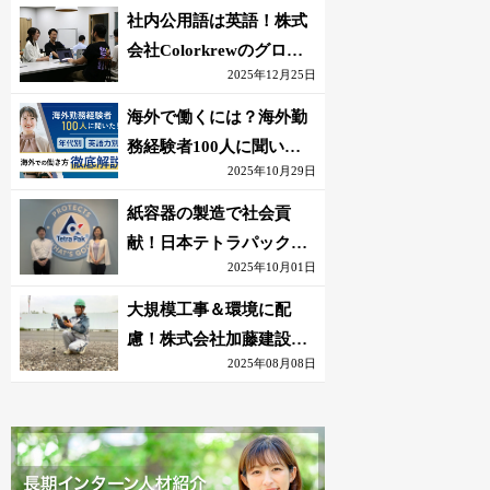
社内公用語は英語！株式
会社Colorkrewのグロー
2025年12月25日
バルかつ若手が輝く環境
海外で働くには？海外勤
務経験者100人に聞いた
2025年10月29日
おすすめ職種｜英語話せ
ないOK求人はある？
紙容器の製造で社会貢
献！日本テトラパック株
2025年10月01日
式会社のグローバルな環
境
大規模工事＆環境に配
慮！株式会社加藤建設の
2025年08月08日
若手が語る現場監督の働
きがい