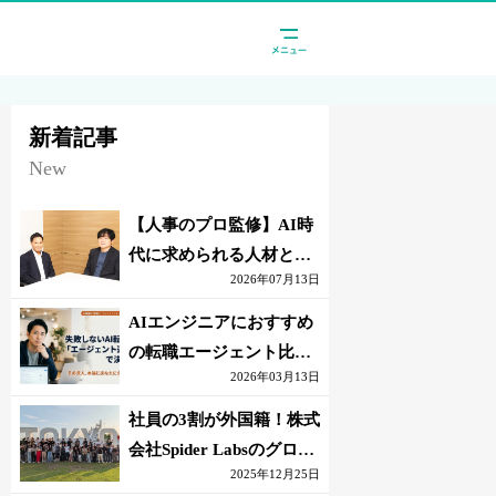
新着記事
New
【人事のプロ監修】AI時
代に求められる人材と
2026年07月13日
は？「代替されない人」
の条件
AIエンジニアにおすすめ
の転職エージェント比較
2026年03月13日
｜失敗しない選び方【採
点表つき】
社員の3割が外国籍！株式
会社Spider Labsのグロー
2025年12月25日
バル環境とは